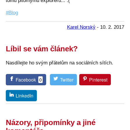
tomu pitomýmu exploreru... :(
Blog
Karel Norský
-
10. 2. 2017
Líbil se vám článek?
Nasdílejte ho svým přátelům na sociálních sítích.
Facebook
0
Twitter
Pinterest
LinkedIn
Názory, připomínky a jiné