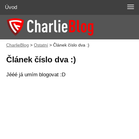
Úvod
CharlieBlog
>
Ostatní
>
Článek číslo dva :)
Článek číslo dva :)
Jééé já umím blogovat :D