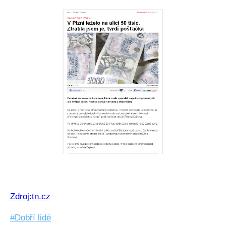
Zdroj:tn.cz
Dobří lidé