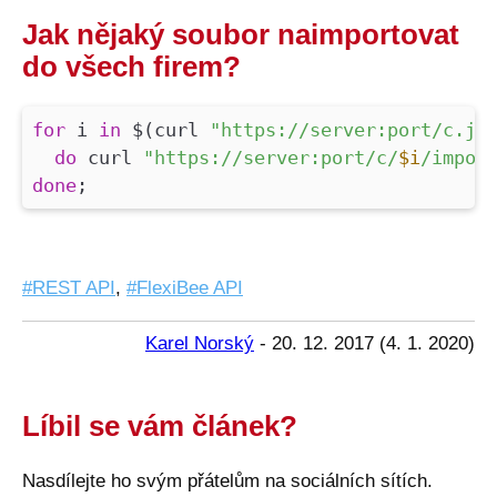
Jak nějaký soubor naimportovat
do všech firem?
for
i
in
$(curl
"https://server:port/c.js
do
curl
"https://server:port/c/
$i
/impor
done
;
REST API
,
FlexiBee API
Karel Norský
-
20. 12. 2017
(
4. 1. 2020
)
Líbil se vám článek?
Nasdílejte ho svým přátelům na sociálních sítích.