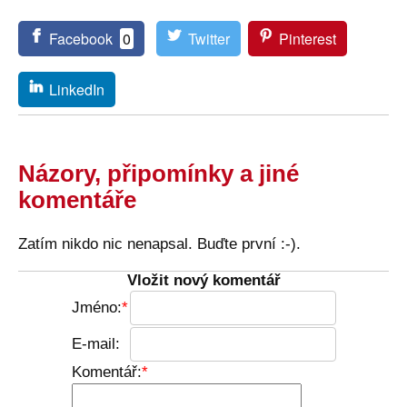
Facebook
0
Twitter
Pinterest
LinkedIn
Názory, připomínky a jiné
komentáře
Zatím nikdo nic nenapsal. Buďte první :-).
Vložit nový komentář
Jméno:
E-mail:
Komentář: