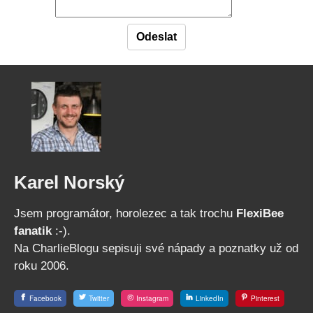
Karel Norský
Jsem programátor, horolezec a tak trochu
FlexiBee
fanatik
:-).
Na CharlieBlogu sepisuji své nápady a poznatky už od
roku 2006.
Facebook
Twitter
Instagram
LinkedIn
Pinterest