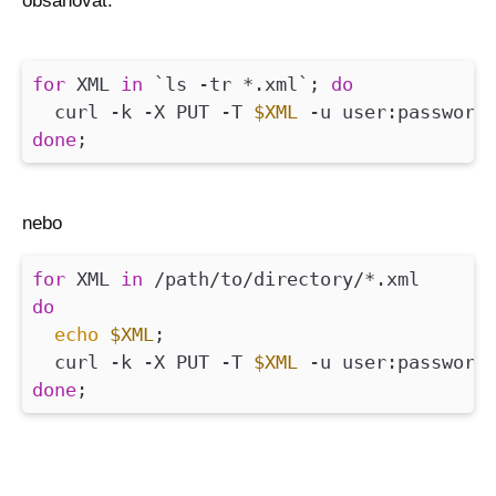
obsahovat:
for
XML
in
`ls -tr *.xml`;
do
curl -k -X PUT -T
$XML
-u user:passwor
done
;
nebo
for
XML
in
/path/to/directory/*.xml
do
echo
$XML
;
curl -k -X PUT -T
$XML
-u user:passwor
done
;