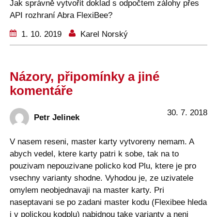
Jak správně vytvořit doklad s odpočtem zálohy přes
API rozhraní Abra FlexiBee?
1. 10. 2019
Karel Norský
Názory, připomínky a jiné
komentáře
30. 7. 2018
Petr Jelinek
V nasem reseni, master karty vytvoreny nemam. A
abych vedel, ktere karty patri k sobe, tak na to
pouzivam nepouzivane policko kod Plu, ktere je pro
vsechny varianty shodne. Vyhodou je, ze uzivatele
omylem neobjednavaji na master karty. Pri
naseptavani se po zadani master kodu (Flexibee hleda
i v polickou kodplu) nabidnou take varianty a neni