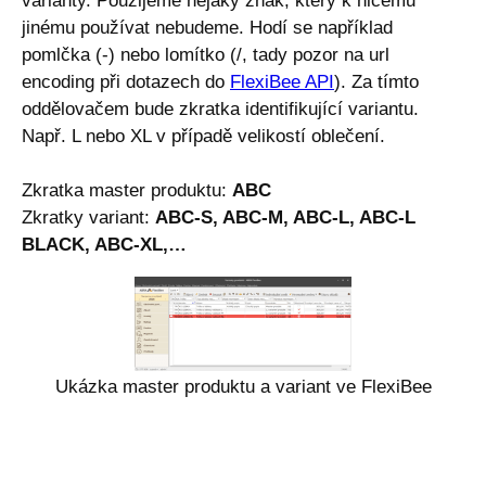
varianty. Použijeme nějaký znak, který k ničemu
jinému používat nebudeme. Hodí se například
pomlčka (-) nebo lomítko (/, tady pozor na url
encoding při dotazech do
FlexiBee API
). Za tímto
oddělovačem bude zkratka identifikující variantu.
Např. L nebo XL v případě velikostí oblečení.
Zkratka master produktu:
ABC
Zkratky variant:
ABC-S, ABC-M, ABC-L, ABC-L
BLACK, ABC-XL,…
Ukázka master produktu a variant ve FlexiBee