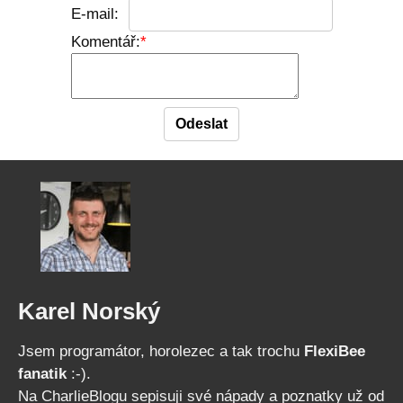
E-mail:
Komentář:
Karel Norský
Jsem programátor, horolezec a tak trochu
FlexiBee
fanatik
:-).
Na CharlieBlogu sepisuji své nápady a poznatky už od