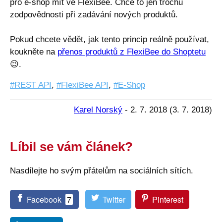
pro e-shop mít ve FlexiBee. Chce to jen trochu
zodpovědnosti při zadávání nových produktů.
Pokud chcete vědět, jak tento princip reálně používat,
koukněte na
přenos produktů z FlexiBee do Shoptetu
😉
.
REST API
,
FlexiBee API
,
E-Shop
Karel Norský
-
2. 7. 2018
(
3. 7. 2018
)
Líbil se vám článek?
Nasdílejte ho svým přátelům na sociálních sítích.
Facebook
7
Twitter
Pinterest