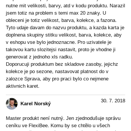
nutne mit velikosti, barvy, atd v kodu produktu. Narazil
jsem totiz na problem s temi max 20 znaky. U
obleceni je totiz velikost, barva, kolekce, a fazona.
Tyto udaje davam do nazvu produktu, a kazda karta je
doplnena skupiny stitku velikost, barva, kolekce, aby
v eshopu vse bylo jednoznacne. Pro uzivatele je
takovou kartu slozitejsi nastavit, proto je vhodne ji
generovat z jednoho xls radku.
Doporucuji produktum bez skladove zasoby, jejichz
kolekce je po sezone, nastavovat platnost do v
zalozce Sprava, aby pro praci bylo co nejmene
aktivnich karet.
30. 7. 2018
Karel Norský
Master produkt není nutný. Jen zjednodušuje správu
ceníku ve FlexiBee. Komu by se chtělo u všech