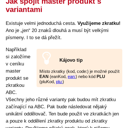
Jak spojit master produkt s
variantami
Existuje velmi jednoduchá cesta.
Využijeme zkratku!
Ano je „jen“ 20 znaků dlouhá a musí být velkými
písmeny. I to se dá přežít.
Například
si založíme
Kájovo tip
v ceníku
master
Místo zkratky (kod, code:) je možné použít
EAN
(eanKod,
ean:
) nebo kód
PLU
produkt se
(pluKod,
plu:
)
zkratkou
ABC.
Všechny jeho různé varianty pak budou mít zkratku
začínající na ABC. Pak bude následovat nějaký
unikátní oddělovač. Ten bude použit ve zkratkách jen
a pouze k oddělení zkratky produktu od zkratky