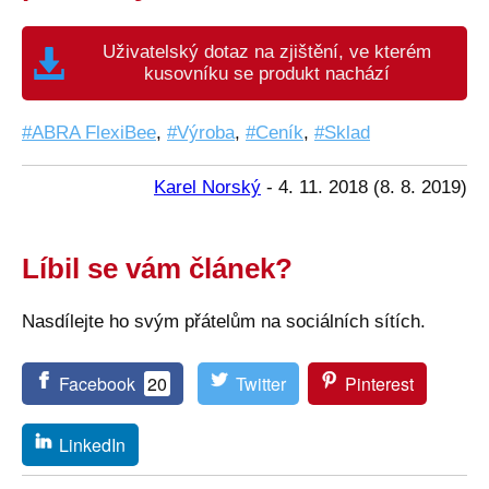
Uživatelský dotaz na zjištění, ve kterém
kusovníku se produkt nachází
ABRA FlexiBee
,
Výroba
,
Ceník
,
Sklad
Karel Norský
-
4. 11. 2018
(
8. 8. 2019
)
Líbil se vám článek?
Nasdílejte ho svým přátelům na sociálních sítích.
Facebook
20
Twitter
Pinterest
LinkedIn