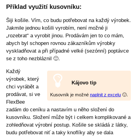
Příklad využití kusovníku:
Šiji košile. Vím, co budu potřebovat na každý výrobek.
Jakmile jednou košili vyrobím, není možné ji
„rozebrat“ a vyrobit jinou. Prodávám jen to co mám,
abych byl schopen rovnou zákazníkům výrobky
vyskladňovat a při případné velké (sezónní) poptávce
se z toho nezbláznil
🙂
.
Každý
výrobek, který
Kájovo tip
chci vyrábět a
prodávat, si ve
Kusovník je možné
naplnit z excelu
🙂
.
FlexBee
zadám do ceníku a nastavím u něho složení do
kusovníku. Složení může být i celkem komplikované a
zohledňovat výrobní postup. Košile se skládá z látky,
budu potřebovat niť a taky knoflíky aby se dala