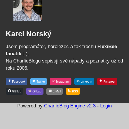
Karel Norský
Jsem programátor, horolezec a tak trochu
FlexiBee
fanatik
:-).
Na CharlieBlogu sepisuji své nápady a poznatky už od
roku 2006.
Facebook
Twitter
Instagram
LinkedIn
Pinterest
GitHub
GitLab
E-Mail
RSS
Powered by
CharlieBlog Engine v2.3
-
Login