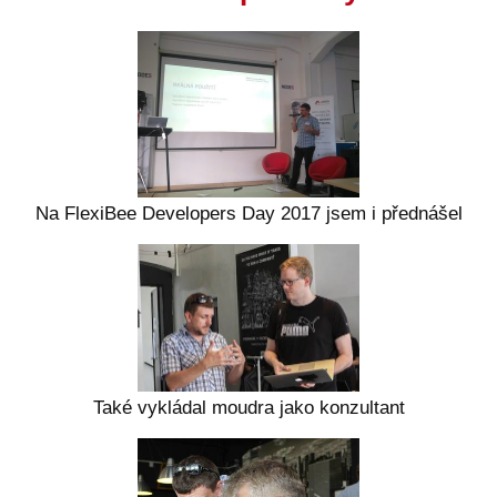
Na FlexiBee Developers Day 2017 jsem i přednášel
Také vykládal moudra jako konzultant