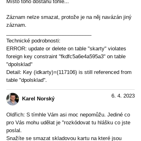
Místo toho dostanu tohle...
Záznam nelze smazat, protože je na něj navázán jiný
záznam.
______________________________
Technické podrobnosti:
ERROR: update or delete on table "skarty" violates
foreign key constraint "fkdfc5a6e4a595a3" on table
"dpolsklad"
Detail: Key (idkarty)=(117106) is still referenced from
table "dpolsklad".
6. 4. 2023
Karel Norský
Oldřich: S tímhle Vám asi moc nepomůžu. Jediné co
pro Vás mohu udělat je "rozkódovat tu hlášku co jste
poslal.
Snažíte se smazat skladovou kartu na které jsou