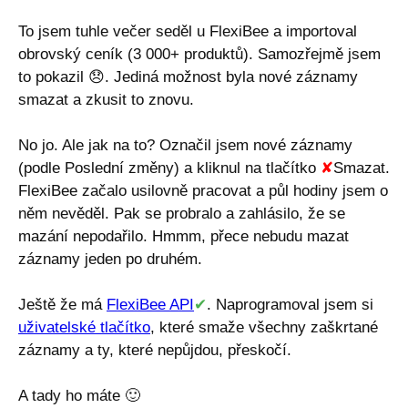
To jsem tuhle večer seděl u FlexiBee a importoval
obrovský ceník (3 000+ produktů). Samozřejmě jsem
to pokazil
😞
. Jediná možnost byla nové záznamy
smazat a zkusit to znovu.
No jo. Ale jak na to? Označil jsem nové záznamy
(podle Poslední změny) a kliknul na tlačítko
✘
Smazat.
FlexiBee začalo usilovně pracovat a půl hodiny jsem o
něm nevěděl. Pak se probralo a zahlásilo, že se
mazání nepodařilo. Hmmm, přece nebudu mazat
záznamy jeden po druhém.
Ještě že má
FlexiBee API
✔
. Naprogramoval jsem si
uživatelské tlačítko
, které smaže všechny zaškrtané
záznamy a ty, které nepůjdou, přeskočí.
A tady ho máte
🙂