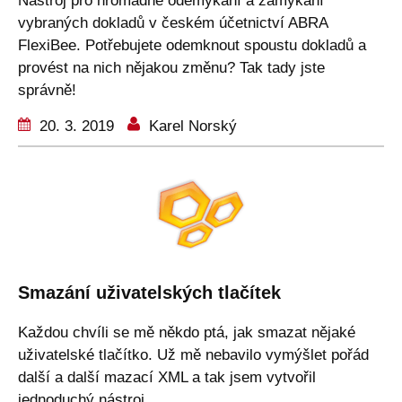
Nástroj pro hromadné odemykání a zamykání
vybraných dokladů v českém účetnictví ABRA
FlexiBee. Potřebujete odemknout spoustu dokladů a
provést na nich nějakou změnu? Tak tady jste
správně!
20. 3. 2019
Karel Norský
Smazání uživatelských tlačítek
Každou chvíli se mě někdo ptá, jak smazat nějaké
uživatelské tlačítko. Už mě nebavilo vymýšlet pořád
další a další mazací XML a tak jsem vytvořil
jednoduchý nástroj.