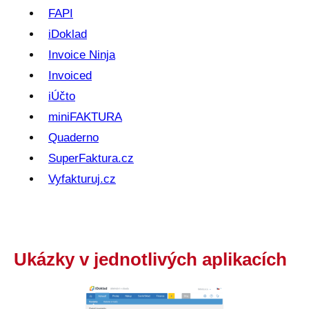
FAPI
iDoklad
Invoice Ninja
Invoiced
iÚčto
miniFAKTURA
Quaderno
SuperFaktura.cz
Vyfakturuj.cz
Ukázky v jednotlivých aplikacích