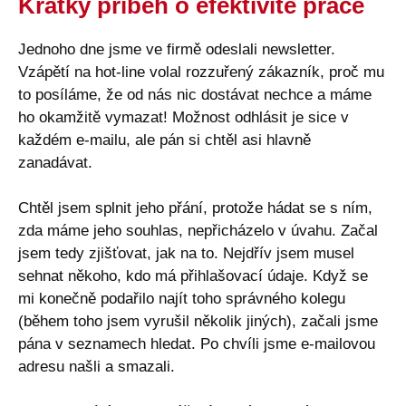
Krátký příběh o efektivitě práce
Jednoho dne jsme ve firmě odeslali newsletter.
Vzápětí na hot-line volal rozzuřený zákazník, proč mu
to posíláme, že od nás nic dostávat nechce a máme
ho okamžitě vymazat! Možnost odhlásit je sice v
každém e-mailu, ale pán si chtěl asi hlavně
zanadávat.
Chtěl jsem splnit jeho přání, protože hádat se s ním,
zda máme jeho souhlas, nepřicházelo v úvahu. Začal
jsem tedy zjišťovat, jak na to. Nejdřív jsem musel
sehnat někoho, kdo má přihlašovací údaje. Když se
mi konečně podařilo najít toho správného kolegu
(během toho jsem vyrušil několik jiných), začali jsme
pána v seznamech hledat. Po chvíli jsme e-mailovou
adresu našli a smazali.