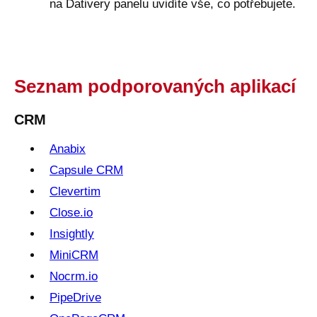
na Dativery panelu uvidíte vše, co potřebujete.
Seznam podporovaných aplikací
CRM
Anabix
Capsule CRM
Clevertim
Close.io
Insightly
MiniCRM
Nocrm.io
PipeDrive