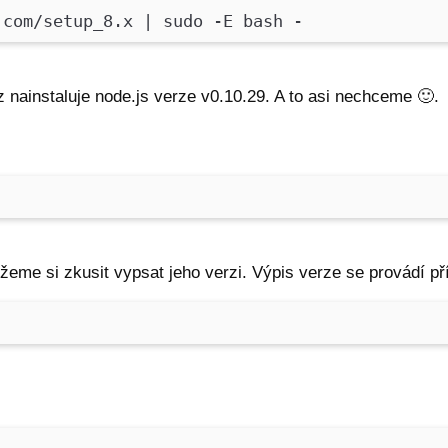
.com/setup_8.x | sudo -E bash -
z nainstaluje node.js verze v0.10.29. A to asi nechceme
🙂
.
me si zkusit vypsat jeho verzi. Výpis verze se provádí p