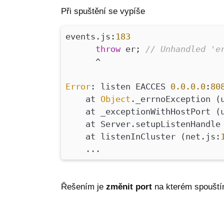
Při spuštění se vypíše
events.js:
183
throw
er;
// Unhandled 'e
^
Error
: listen EACCES
0.0
.0
.0
:
80
at
Object
._errnoException (
at _exceptionWithHostPort (u
at Server.setupListenHandle
at listenInCluster (net.js:
...
Řešením je
změnit port
na kterém spouštím