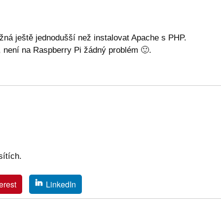
žná ještě jednodušší než instalovat Apache s PHP.
, není na Raspberry Pi žádný problém
🙂
.
ítích.
erest
LinkedIn