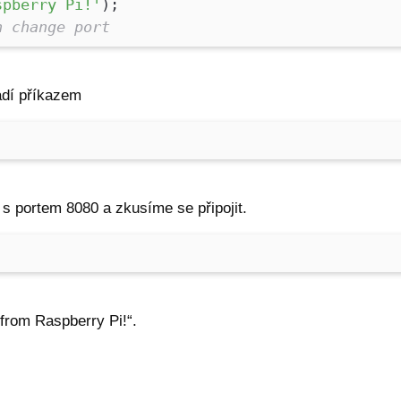
spberry Pi!'
);
n change port
dí příkazem
s portem 8080 a zkusíme se připojit.
from Raspberry Pi!“.