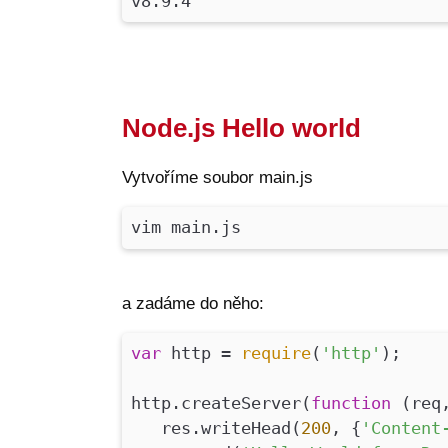
v8.9.4
Node.js Hello world
Vytvoříme soubor main.js
vim main.js
a zadáme do něho:
var
http =
require
(
'http'
);
http.createServer(
function
(
req
res.writeHead(
200
, {
'Content