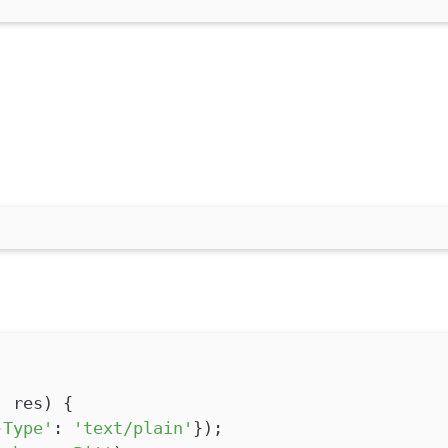
, res
)
{
-Type'
:
'text/plain'
});