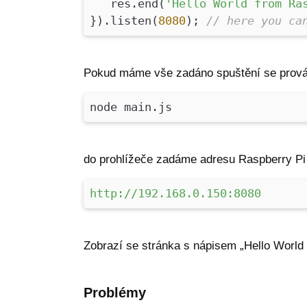
res.end(
'Hello World from Ra
}).listen(
8080
);
// here you ca
Pokud máme vše zadáno spuštění se prová
node main.js
do prohlížeče zadáme adresu Raspberry Pi 
http://192.168.0.150:8080
Zobrazí se stránka s nápisem „Hello World 
Problémy