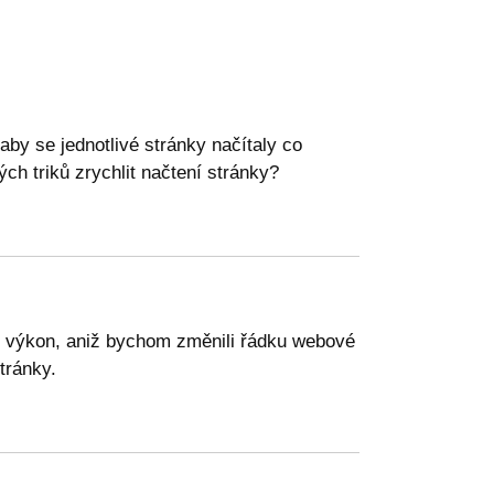
by se jednotlivé stránky načítaly co
ch triků zrychlit načtení stránky?
k výkon, aniž bychom změnili řádku webové
tránky.