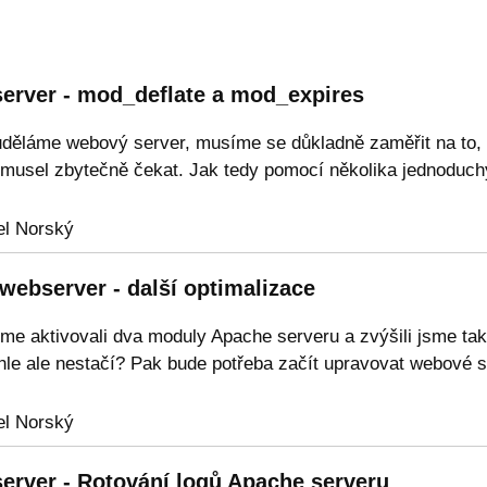
erver - mod_deflate a mod_expires
děláme webový server, musíme se důkladně zaměřit na to, a
nemusel zbytečně čekat. Jak tedy pomocí několika jednoduchý
l Norský
webserver - další optimalizace
me aktivovali dva moduly Apache serveru a zvýšili jsme ta
ohle ale nestačí? Pak bude potřeba začít upravovat webové s
l Norský
erver - Rotování logů Apache serveru