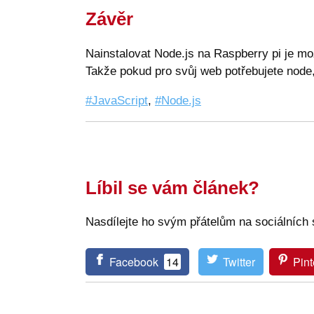
Závěr
Nainstalovat Node.js na Raspberry pi je mo
Takže pokud pro svůj web potřebujete node
JavaScript
,
Node.js
Líbil se vám článek?
Nasdílejte ho svým přátelům na sociálních s
Facebook
14
Twitter
Pint