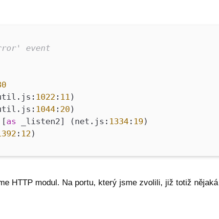
rror' event
80
util.js:
1022
:
11
)
til.js:
1044
:
20
)
 [
as
_listen2] (net.js:
1334
:
19
)
1392
:
12
)
e HTTP modul. Na portu, který jsme zvolili, již totiž nějaká