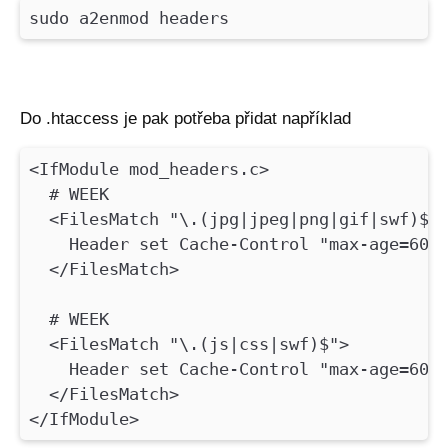
sudo a2enmod headers
Do .htaccess je pak potřeba přidat například
<IfModule mod_headers.c>
# WEEK
<FilesMatch "\.(jpg|jpeg|png|gif|swf)$"
Header set Cache-Control "max-age=6048
</FilesMatch>
# WEEK
<FilesMatch "\.(js|css|swf)$">
Header set Cache-Control "max-age=6048
</FilesMatch>
</IfModule>