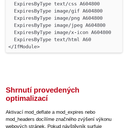
ExpiresByType text/css A604800
ExpiresByType image/gif A604800
ExpiresByType image/png A604800
ExpiresByType image/jpeg A604800
ExpiresByType image/x-icon A604800
ExpiresByType text/html A60
</IfModule>
Shrnutí provedených
optimalizací
Aktivací mod_deflate a mod_expires nebo
mod_headers docílíme značného zvýšení výkonu
webových stránek. Pokud návštěvník surfuje