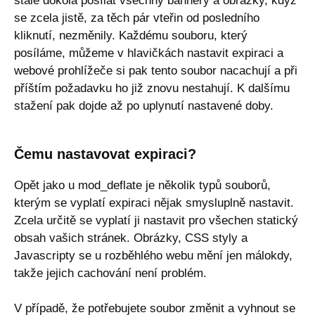
stále dokola posílat všechny bannery a obrázky, když
se zcela jistě, za těch pár vteřin od posledního
kliknutí, nezměnily. Každému souboru, který
posíláme, můžeme v hlavičkách nastavit expiraci a
webové prohlížeče si pak tento soubor nacachují a při
příštím požadavku ho již znovu nestahují. K dalšímu
stažení pak dojde až po uplynutí nastavené doby.
Čemu nastavovat expiraci?
Opět jako u mod_deflate je několik typů souborů,
kterým se vyplatí expiraci nějak smysluplně nastavit.
Zcela určitě se vyplatí ji nastavit pro všechen statický
obsah vašich stránek. Obrázky, CSS styly a
Javascripty se u rozběhlého webu mění jen málokdy,
takže jejich cachování není problém.
V případě, že potřebujete soubor změnit a vyhnout se