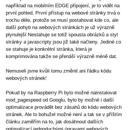
například na mobilním EDGE připojení, je to vidět na
první pohled. První přístup na webové stránky trvá o
trochu déle, protože se musí postahovat kde co, ale
další pohyb na webových stránkách je už výrazně
plynulejší Nestahuje se totiž spousta obrázků a styl
stránky a javascripty jsou již také načteny. Jediné co
se stahuje je konkrétní stránka, která je
komprimována takže se přenáší výrazně méně dat.
Nemuseli jsme kvůli tomu změnit ani řádku kódu
webových stránek!
Pokud by na Raspberry Pi bylo možné nainstalovat
mod_pagespeed od Googlu, bylo by možné i další
optimalizace provádět bez zásahů do kódu webových
stránek. Ale to bohužel možné není a tak se v příštím
článku zaměřím na to, jak dosáhnout dalších
optimalizací jednoduchými úpravami webových