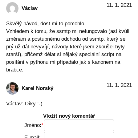
11. 1. 2021
Václav
Skvělý návod, dost mi to pomohlo.
Vzhledem k tomu, že ssmtp mi nefungovalo (asi kvůli
změnám a postupnému odchodu od ssmtp, který se
prý už dál nevyvíjí, návody které jsem zkoušel byly
starší), přičemž dělat si nějaký speciální script na
posílání v pythonu mi připadalo jak s kanonem na
brabce.
11. 1. 2021
Karel Norský
Václav: Díky :-)
Vložit nový komentář
Jméno:
E-mail: