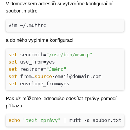
V domovském adresáři si vytvoříme konfigurační
soubor .muttrc
vim ~/.muttrc
a do něho vyplníme konfiguraci
set
sendmail=
"/usr/bin/msmtp"
set
use_from=yes
set
realname=
"Jméno"
set
from=
source
-email@domain.com
set
envelope_from=yes
Pak už můžeme jednoduše odesílat zprávy pomocí
příkazu
echo
"text zprávy"
| mutt -a soubor.txt -