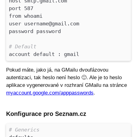
host smtp.gmail.com
port 587
from whoami
user username@gmail.com
password password
# Default
account default : gmail
Pokud máte, jako já, na GMailu dvoufázovou
autentizaci, tak heslo není heslo
🙂
. Ale je to heslo
aplikace vygenerované v rozhraní GMailu na stránce
myaccount.google.com/apppasswords
.
Konfigurace pro Seznam.cz
# Generics