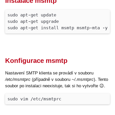
Instalace msmtp
sudo apt-get update
sudo apt-get upgrade
sudo apt-get install msmtp msmtp-mta -y
Konfigurace msmtp
Nastavení SMTP klienta se provádí v souboru
/etc/msmtprc
(případně v souboru
~/.msmtprc
). Tento
soubor po instalaci neexistuje, tak si ho vytvořte
😉
.
sudo vim /etc/msmtprc