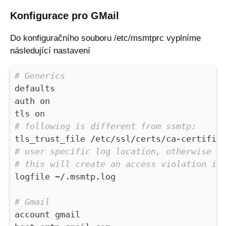
Konfigurace pro GMail
Do konfiguračního souboru /etc/msmtprc vyplníme
následující nastavení
# Generics
defaults
auth on
tls on
# following is different from ssmtp:
tls_trust_file /etc/ssl/certs/ca-certific
# user specific log location, otherwise u
# this will create an access violation if
logfile ~/.msmtp.log
# Gmail
account gmail