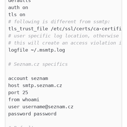
defaults
auth on
tls on
# following is different from ssmtp:
tls_trust_file /etc/ssl/certs/ca-certific
# user specific log location, otherwise u
# this will create an access violation if
logfile ~/.msmtp.log
# Seznam.cz specifics
account seznam
host smtp.seznam.cz
port 25
from whoami
user username@seznam.cz
password password