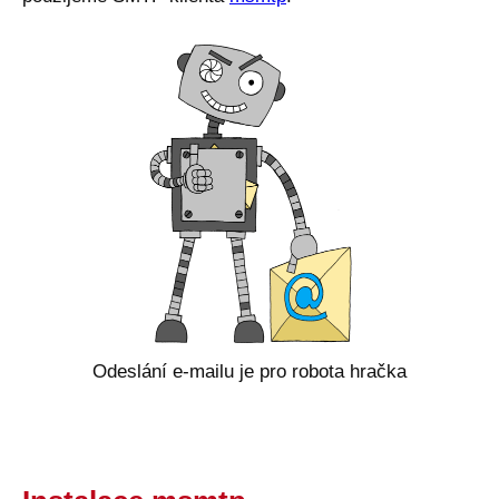
Odeslání e-mailu je pro robota hračka