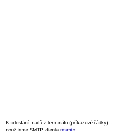
K odeslání mailů z terminálu (příkazové řádky)
použijeme SMTP klienta
msmtp
.