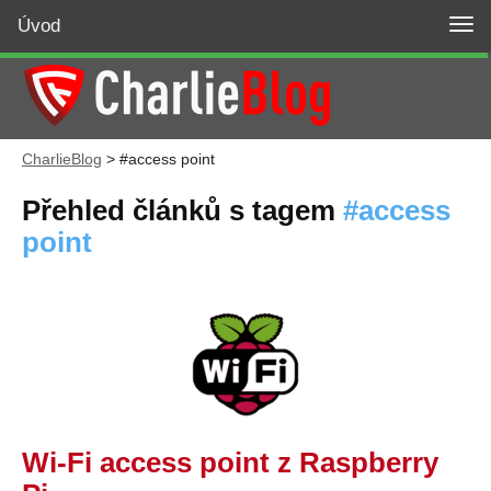
Úvod
CharlieBlog
>
#access point
Přehled článků s tagem
access
point
Wi-Fi access point z Raspberry