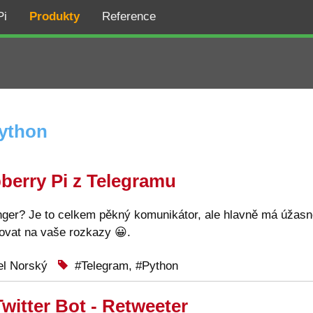
Pi
Produkty
Reference
ython
berry Pi z Telegramu
er? Je to celkem pěkný komunikátor, ale hlavně má úžasné
govat na vaše rozkazy
😀
.
l Norský
Telegram
,
Python
witter Bot - Retweeter