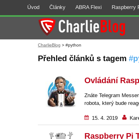
Úvod
Články
ABRA Flexi
Raspberry 
CharlieBlog
>
#python
Přehled článků s tagem
p
Ovládání Rasp
Znáte Telegram Messeng
robota, který bude rea
15. 4. 2019
Kare
Raspberry Pi T