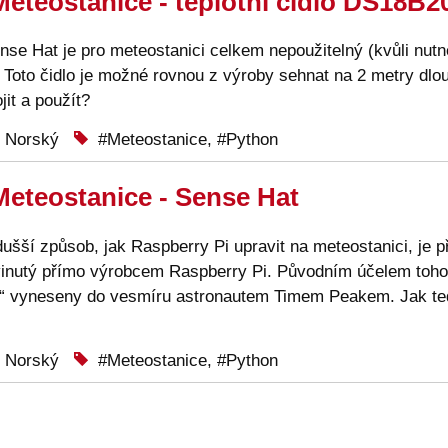
Meteostanice - teplotní čidlo DS18B2
ense Hat je pro meteostanici celkem nepoužitelný (kvůli nut
 Toto čidlo je možné rovnou z výroby sehnat na 2 metry dlo
jit a použít?
 Norský
Meteostanice
,
Python
Meteostanice - Sense Hat
dušší způsob, jak Raspberry Pi upravit na meteostanici, je př
vinutý přímo výrobcem Raspberry Pi. Původním účelem toho
ny“ vyneseny do vesmíru astronautem Timem Peakem. Jak tedy
 Norský
Meteostanice
,
Python