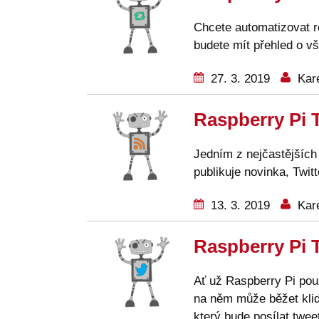
Chcete automatizovat r
budete mít přehled o v
27. 3. 2019
Kare
Raspberry Pi T
Jedním z nejčastějších
publikuje novinka, Twitt
13. 3. 2019
Kare
Raspberry Pi T
Ať už Raspberry Pi pou
na něm může běžet klidn
který bude posílat twee