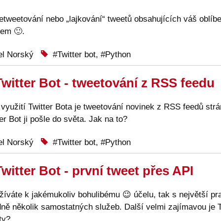
etweetování nebo „lajkování“ tweetů obsahujících váš oblíbe
šem 🙂.
l Norský
Twitter bot
,
Python
witter Bot - tweetování z RSS feedu
 využití Twitter Bota je tweetování novinek z RSS feedů str
er Bot ji pošle do světa. Jak na to?
l Norský
Twitter bot
,
Python
witter Bot - první tweet přes API
žíváte k jakémukoliv bohulibému 😉 účelu, tak s největší p
ě několik samostatných služeb. Další velmi zajímavou je Tw
ty?