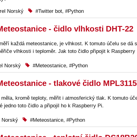
el Norský
Twitter bot
,
Python
eteostanice - čidlo vlhkosti DHT-22
 měří každá meteostanice, je vlhkost. K tomuto účelu se dá 
řiče vlhkosti i teploměr. Jak toto čidlo připojit k Raspberry
l Norský
Meteostanice
,
Python
Meteostanice - tlakové čidlo MPL311
měla, kromě teploty, měřit i atmosferický tlak. K tomuto úč
 jedno toto čidlo a připojil ho k Raspberry Pi.
 Norský
Meteostanice
,
Python