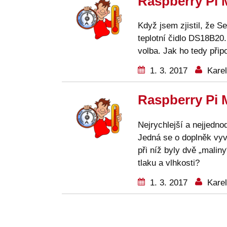
Raspberry Pi 
Když jsem zjistil, že S
teplotní čidlo DS18B20.
volba. Jak ho tedy připo
1. 3. 2017
Karel
Raspberry Pi 
Nejrychlejší a nejjedno
Jedná se o doplněk vy
při níž byly dvě „mali
tlaku a vlhkosti?
1. 3. 2017
Karel