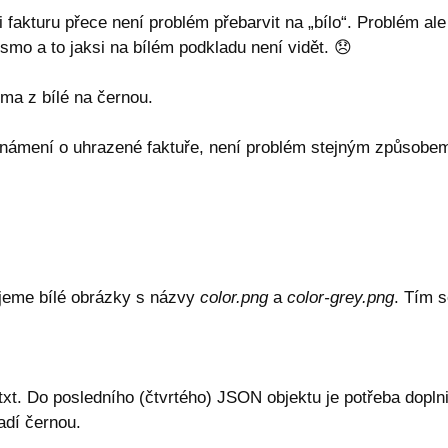
i fakturu přece není problém přebarvit na „bílo“. Problém al
ísmo a to jaksi na bílém podkladu není vidět.
😞
ma z bílé na černou.
známení o uhrazené faktuře, není problém stejným způsobem
ajeme bílé obrázky s názvy
color.png
a
color-grey.png
. Tím s
xt. Do posledního (čtvrtého) JSON objektu je potřeba doplni
adí černou.