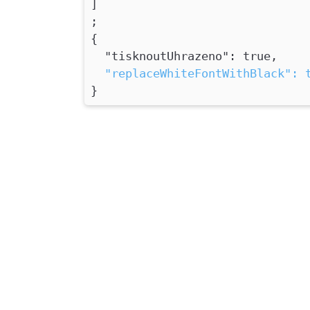
]
;
{
"tisknoutUhrazeno": true,
"replaceWhiteFontWithBlack": 
}