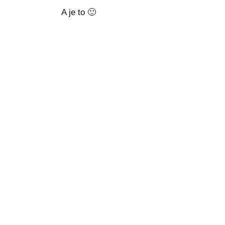
A je to
🙂