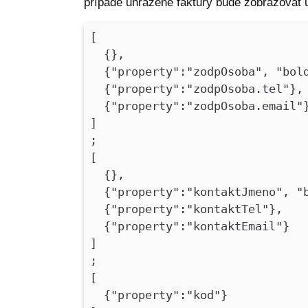
případě uhrazené faktury bude zobrazovat 
[
{},
{"property":"zodpOsoba", "bold
{"property":"zodpOsoba.tel"},
{"property":"zodpOsoba.email"
]
;
[
{},
{"property":"kontaktJmeno", "b
{"property":"kontaktTel"},
{"property":"kontaktEmail"}
]
;
[
{"property":"kod"}