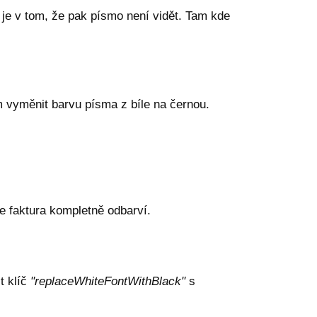
e je v tom, že pak písmo není vidět. Tam kde
 vyměnit barvu písma z bíle na černou.
e faktura kompletně odbarví.
t klíč
"replaceWhiteFontWithBlack"
s