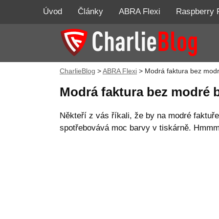
Úvod
Články
ABRA Flexi
Raspberry 
CharlieBlog
>
ABRA Flexi
>
Modrá faktura bez modr
Modrá faktura bez modré 
Někteří z vás říkali, že by na modré faktuř
spotřebovává moc barvy v tiskárně. Hmmm, t