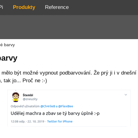
Pi
Produkty
Reference
é barvy
barvy
e mělo být možné vypnout podbarvování. Že prý ji i v dnešní
ak jo... Proč ne :-)