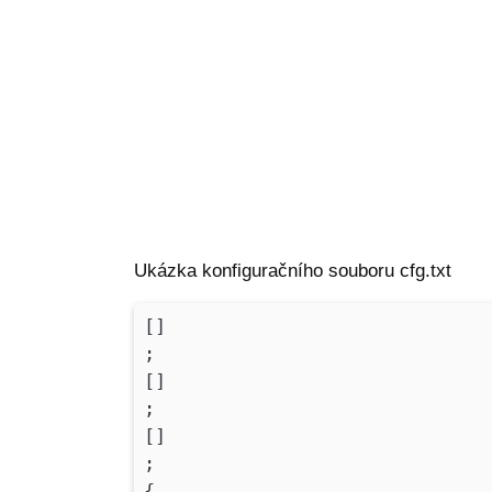
Ukázka konfiguračního souboru cfg.txt
[]
;
[]
;
[]
;
{