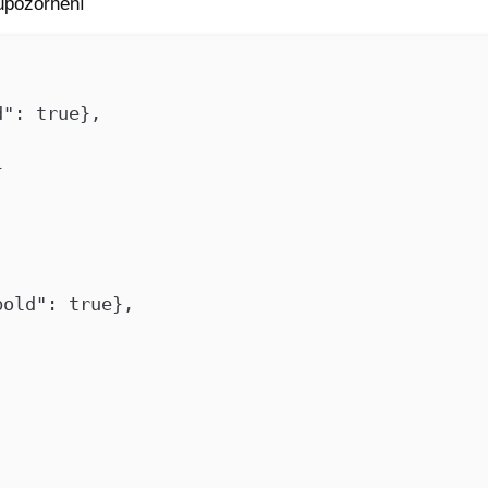
upozornění
": true},
}
old": true},