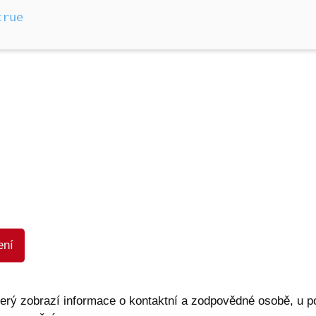
true
ení
terý zobrazí informace o kontaktní a zodpovědné osobě, u p