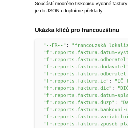
Součástí modrého tiskopisu vydané faktury 
je do JSONu doplníme překlady.
Ukázka klíčů pro francouzštinu
"--FR--"
:
"francouzská lokali
"fr.reports.faktura.datum-vys
"fr.reports.faktura.odberatel
"fr.reports.faktura.dodavatel
"fr.reports.faktura.odberatel
"fr.reports.faktura.ic"
:
"IČ 
"fr.reports.faktura.dic"
:
"DI
"fr.reports.faktura.datum-spl
"fr.reports.faktura.duzp"
:
"D
"fr.reports.faktura.bankovni-
"fr.reports.faktura.variabiln
"fr.reports.faktura.zpusob-pl