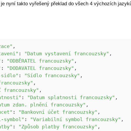
je nyní takto vyřešený překlad do všech 4 výchozích jazyků
zace"
,
taveni"
:
"Datum vystavení francouzsky"
,
"
:
"ODBĚRATEL francouzsky"
,
"
:
"DODAVATEL francouzsky"
,
-sidlo"
:
"Sídlo francouzsky"
,
francouzsky"
,
Č francouzsky"
,
atnosti"
:
"Datum splatnosti francouzsky"
,
atum zdan. plnění francouzsky"
,
ucet"
:
"Bankovní účet francouzsky"
,
i-symbol"
:
"Variabilní symbol francouzsky"
,
atby"
:
"Způsob platby francouzsky"
,