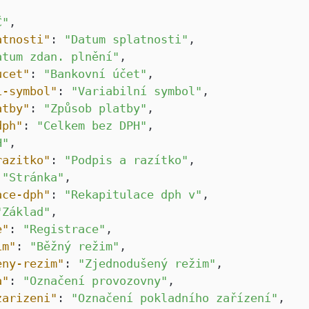
,
Č"
,
atnosti"
:
"Datum splatnosti"
,
atum zdan. plnění"
,
ucet"
:
"Bankovní účet"
,
i-symbol"
:
"Variabilní symbol"
,
atby"
:
"Způsob platby"
,
dph"
:
"Celkem bez DPH"
,
H"
,
razitko"
:
"Podpis a razítko"
,
:
"Stránka"
,
ace-dph"
:
"Rekapitulace dph v"
,
"Základ"
,
e"
:
"Registrace"
,
im"
:
"Běžný režim"
,
eny-rezim"
:
"Zjednodušený režim"
,
a"
:
"Označení provozovny"
,
zarizeni"
:
"Označení pokladního zařízení"
,