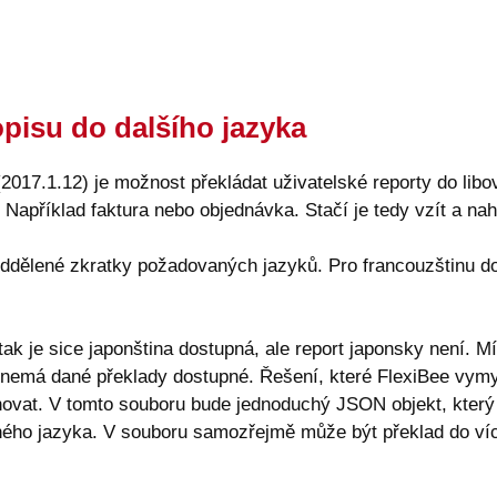
opisu do dalšího jazyka
2017.1.12) je možnost překládat uživatelské reporty do libo
 Například faktura nebo objednávka. Stačí je tedy vzít a nah
ddělené zkratky požadovaných jazyků. Pro francouzštinu d
tak je sice japonština dostupná, ale report japonsky není. M
nemá dané překlady dostupné. Řešení, které FlexiBee vymysl
ahovat. V tomto souboru bude jednoduchý JSON objekt, který
ného jazyka. V souboru samozřejmě může být překlad do víc