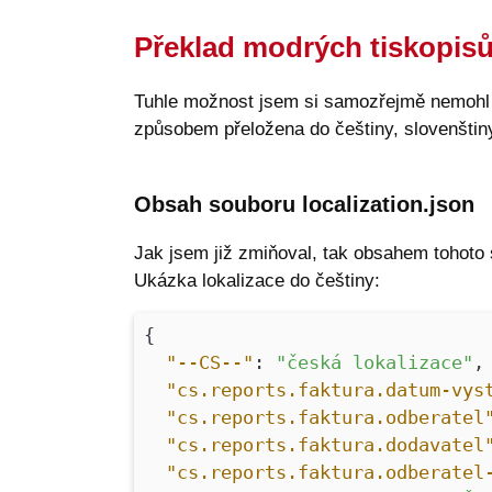
Překlad modrých tiskopis
Tuhle možnost jsem si samozřejmě nemohl nec
způsobem přeložena do češtiny, slovenštiny,
Obsah souboru localization.json
Jak jsem již zmiňoval, tak obsahem tohoto
Ukázka lokalizace do češtiny:
{
"--CS--"
:
"česká lokalizace"
,
"cs.reports.faktura.datum-vys
"cs.reports.faktura.odberatel
"cs.reports.faktura.dodavatel
"cs.reports.faktura.odberatel