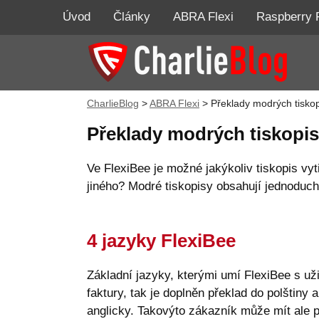
Úvod
Články
ABRA Flexi
Raspberry 
CharlieBlog
>
ABRA Flexi
>
Překlady modrých tisko
Překlady modrých tiskopi
Ve FlexiBee je možné jakýkoliv tiskopis vyt
jiného? Modré tiskopisy obsahují jednoduch
4 jazyky FlexiBee
Základní jazyky, kterými umí FlexiBee s uži
faktury, tak je doplněn překlad do polštiny 
anglicky. Takovýto zákazník může mít ale p