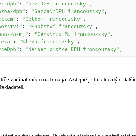
ez-dph"
:
"bez DPH francouzsky"
,
azba-dph"
:
"Sazba\nDPH francouzsky"
,
elkem"
:
"Celkem francouzsky"
,
nozstvi"
:
"Množství francouzsky"
,
ena-za-mj"
:
"Cena\nza MJ francouzsky"
,
leva"
:
"Sleva francouzsky"
,
tceDph"
:
"Nejsem plátce DPH francouzsky"
,
líče začínat místo na fr na ja. A stejně je to s každým dal
ekladateli.