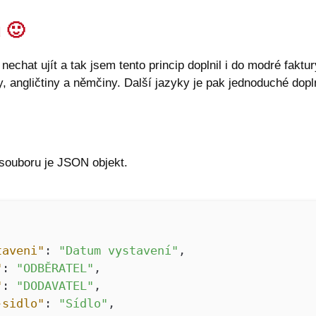
ů
🙂
hat ujít a tak jsem tento princip doplnil i do modré faktur
 angličtiny a němčiny. Další jazyky je pak jednoduché dopln
 souboru je JSON objekt.
taveni"
:
"Datum vystavení"
,
"
:
"ODBĚRATEL"
,
"
:
"DODAVATEL"
,
-sidlo"
:
"Sídlo"
,