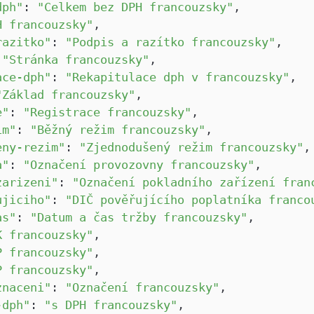
dph"
:
"Celkem bez DPH francouzsky"
,
H francouzsky"
,
razitko"
:
"Podpis a razítko francouzsky"
,
:
"Stránka francouzsky"
,
ace-dph"
:
"Rekapitulace dph v francouzsky"
,
"Základ francouzsky"
,
e"
:
"Registrace francouzsky"
,
im"
:
"Běžný režim francouzsky"
,
eny-rezim"
:
"Zjednodušený režim francouzsky"
,
a"
:
"Označení provozovny francouzsky"
,
zarizeni"
:
"Označení pokladního zařízení fran
ujiciho"
:
"DIČ pověřujícího poplatníka franco
as"
:
"Datum a čas tržby francouzsky"
,
K francouzsky"
,
P francouzsky"
,
P francouzsky"
,
znaceni"
:
"Označení francouzsky"
,
-dph"
:
"s DPH francouzsky"
,