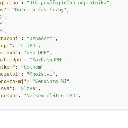
ujiciho"
:
"DIČ pověřujícího poplatníka"
,
as"
:
"Datum a čas tržby"
,
K"
,
P"
,
P"
,
znaceni"
:
"Označení"
,
-dph"
:
"s DPH"
,
ez-dph"
:
"bez DPH"
,
azba-dph"
:
"Sazba\nDPH"
,
elkem"
:
"Celkem"
,
nozstvi"
:
"Množství"
,
ena-za-mj"
:
"Cena\nza MJ"
,
leva"
:
"Sleva"
,
tceDph"
:
"Nejsem plátce DPH"
,