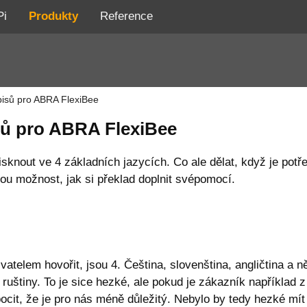
Pi
Produkty
Reference
pisů pro ABRA FlexiBee
sů pro ABRA FlexiBee
isknout ve 4 základních jazycích. Co ale dělat, když je pot
ou možnost, jak si překlad doplnit svépomocí.
vatelem hovořit, jsou 4. Čeština, slovenština, angličtina a 
a ruštiny. To je sice hezké, ale pokud je zákazník například 
ocit, že je pro nás méně důležitý. Nebylo by tedy hezké mí