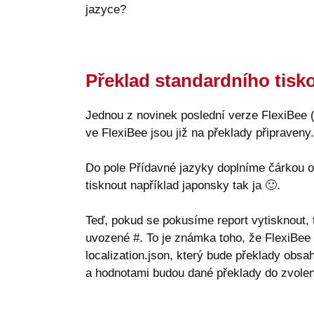
jazyce?
Překlad standardního tisk
Jednou z novinek poslední verze FlexiBee (
ve FlexiBee jsou již na překlady připraveny.
Do pole Přídavné jazyky doplníme čárkou o
tisknout například japonsky tak ja
🙂
.
Teď, pokud se pokusíme report vytisknout, 
uvozené #. To je známka toho, že FlexiBee 
localization.json, který bude překlady obs
a hodnotami budou dané překlady do zvole