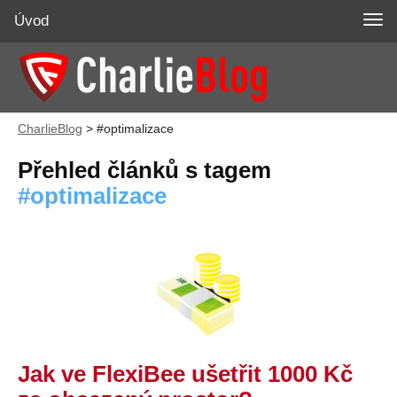
Úvod
CharlieBlog
>
#optimalizace
Přehled článků s tagem
optimalizace
Jak ve FlexiBee ušetřit 1000 Kč