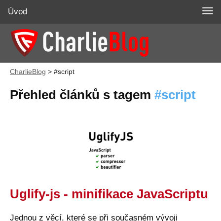
Úvod
CharlieBlog
>
#script
Přehled článků s tagem
script
Uglify-js - minifikace JavaScriptu
Jednou z věcí, které se při současném vývoji