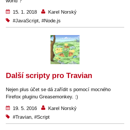
world“?
15. 1. 2018
Karel Norský
JavaScript
,
Node.js
Další scripty pro Travian
Nejen plus účet se dá zařídit s pomocí mocného
Firefox pluginu Greasemonkey. :)
19. 5. 2016
Karel Norský
Travian
,
Script